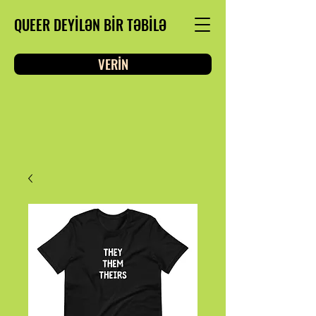
QUEER DEYİLƏN BİR TƏBİLƏ
VERİN