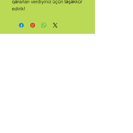
qərarları verdiyiniz üçün təşəkkür 
edirik!
A
TAYFA
ZƏNG
EDİLDİ
QUEER