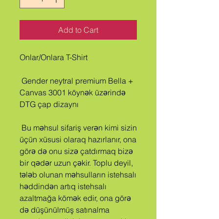
Add to Cart
Onlar/Onlara T-Shirt
 Gender neytral premium Bella + 
Canvas 3001 köynək üzərində 
DTG çap dizaynı
 Bu məhsul sifariş verən kimi sizin 
üçün xüsusi olaraq hazırlanır, ona 
görə də onu sizə çatdırmaq bizə 
bir qədər uzun çəkir. Toplu deyil, 
tələb olunan məhsulların istehsalı 
həddindən artıq istehsalı 
azaltmağa kömək edir, ona görə 
də düşünülmüş satınalma 