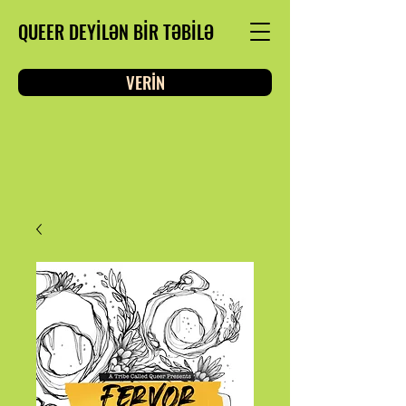
QUEER DEYİLƏN BİR TƏBİLƏ
VERİN