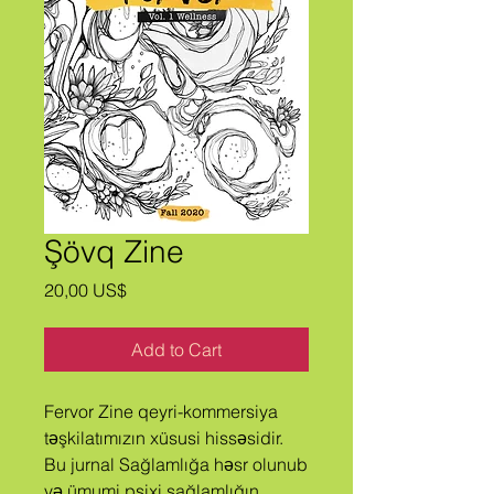
Şövq Zine
Price
20,00 US$
Add to Cart
Fervor Zine qeyri-kommersiya
təşkilatımızın xüsusi hissəsidir.
Bu jurnal Sağlamlığa həsr olunub
və ümumi psixi sağlamlığın