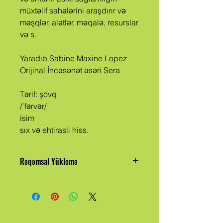
müxtəlif sahələrini araşdırır və
məşqlər, alətlər, məqalə, resurslar
və s.
Yaradıb Sabine Maxine Lopez
Orijinal İncəsənət əsəri Sera
Tərif: şövq
/ˈfərvər/
isim
sıx və ehtiraslı hiss.
Rəqəmsal Yükləmə
Bu jurnalı satın aldığınız zaman sizə
faylı yükləmək göstərişi veriləcək.