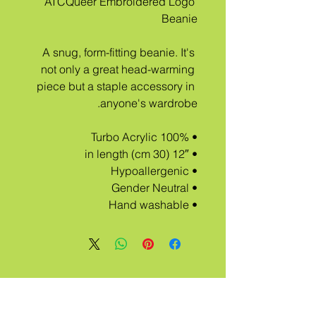
ATCQueer Embroidered Logo 
Beanie 
A snug, form-fitting beanie. It's 
not only a great head-warming 
piece but a staple accessory in 
anyone's wardrobe.
• 100% Turbo Acrylic
• 12″ (30 cm) in length
• Hypoallergenic 
• Gender Neutral
• Hand washable
أ