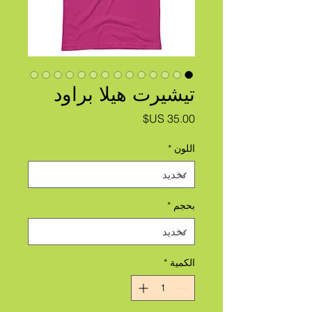
تيشيرت هيلا براود
السعر
اللون
*
بحجم
*
الكمية
*