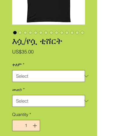
እሷ/የሷ ቲሸርት
Price
US$35.00
ቀለም
*
መጠን
*
Quantity
*