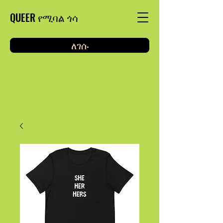
QUEER የሚባል ጎሳ
ለገሱ