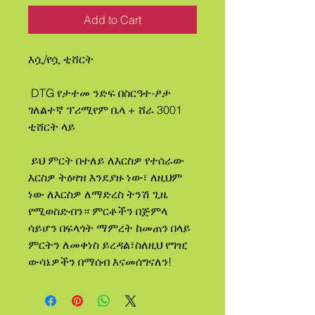
Add to Cart
እሷ/የሷ ቲሸርት
 DTG የታተመ ንድፍ በስርዓተ-ፆታ 
ገለልተኛ ፕሪሚየም ቤላ + ሸራ 3001 
ቲሸርት ላይ
 ይህ ምርት በተለይ ለእርስዎ የተሰራው 
እርስዎ ትዕዛዝ እንደያዙ ነው፣ ለዚህም 
ነው ለእርስዎ ለማድረስ ትንሽ ጊዜ 
የሚወስድብን። ምርቶችን በጅምላ 
ሳይሆን በፍላጎት ማምረት ከመጠን በላይ 
ምርትን ለመቀነስ ይረዳል፣ስለዚህ የግዢ 
ውሳኔዎችን በማሰብ እናመሰግናለን!