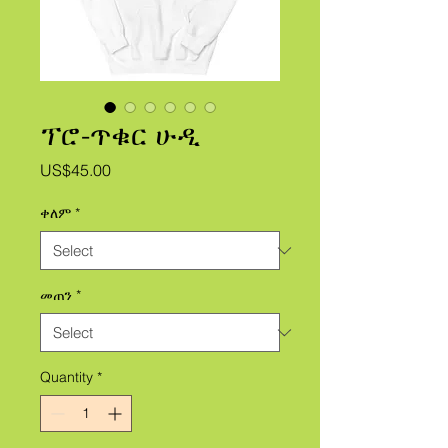
ፕሮ-ጥቁር ሁዲ
Price
US$45.00
ቀለም
*
መጠን
*
Quantity
*