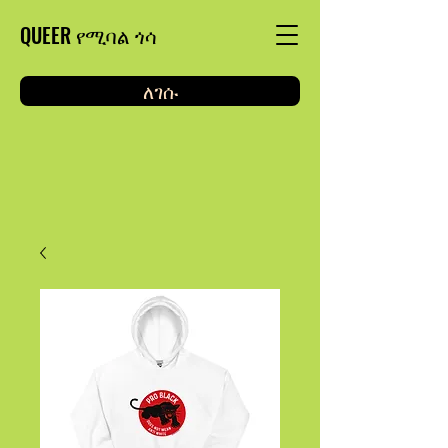
QUEER የሚባል ጎሳ
ለገሱ