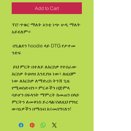
Add to Cart
ፕሮ-ጥቁር ማለት አንቲ ነጭ ሁዲ ማለት 
አይደለም።
 በጊልደን hoodie ላይ DTG የታተመ 
ንድፍ
 ይህ ምርት በተለይ ለእርስዎ የተሰራው 
እርስዎ ትዕዛዝ እንደያዙ ነው፣ ለዚህም 
ነው ለእርስዎ ለማድረስ ትንሽ ጊዜ 
የሚወስድብን። ምርቶችን በጅምላ 
ሳይሆን በፍላጎት ማምረት ከመጠን በላይ 
ምርትን ለመቀነስ ይረዳል፣ስለዚህ የግዢ 
ውሳኔዎችን በማሰብ እናመሰግናለን!