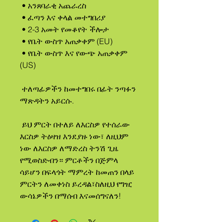
 • አንጸባራቂ አጨራረስ
 • ፈጣን እና ቀላል መተግበሪያ
 • 2-3 አመት የመቆየት ችሎታ
 • የቤት ውስጥ አጠቃቀም (EU)
 • የቤት ውስጥ እና የውጭ አጠቃቀም 
(US)
 ተለጣፊዎችን ከመተግበሩ በፊት ንጣፉን 
ማጽዳትን አይርሱ.
 ይህ ምርት በተለይ ለእርስዎ የተሰራው 
እርስዎ ትዕዛዝ እንደያዙ ነው፣ ለዚህም 
ነው ለእርስዎ ለማድረስ ትንሽ ጊዜ 
የሚወስድብን። ምርቶችን በጅምላ 
ሳይሆን በፍላጎት ማምረት ከመጠን በላይ 
ምርትን ለመቀነስ ይረዳል፣ስለዚህ የግዢ 
ውሳኔዎችን በማሰብ እናመሰግናለን!