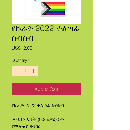
የኩራት 2022 ተለጣፊ
ስብስብ
Price
US$12.00
Quantity
*
Add to Cart
የኩራት 2022 ተለጣፊ ስብስብ
 • 0.12 ኢንች (0.3 ሴሜ) ነጭ 
የሚለጠፍ ድንበር