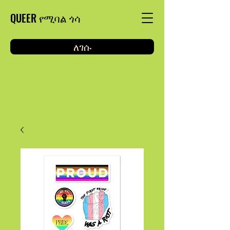
QUEER የሚባል ጎሳ
ለገሱ